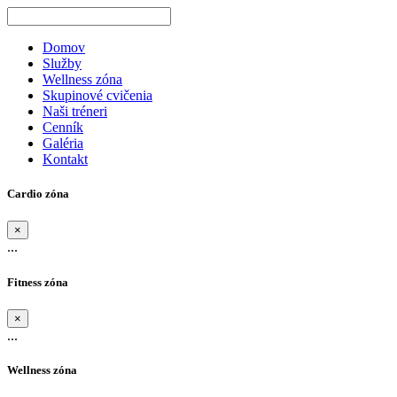
Domov
Služby
Wellness zóna
Skupinové cvičenia
Naši tréneri
Cenník
Galéria
Kontakt
Cardio zóna
×
...
Fitness zóna
×
...
Wellness zóna