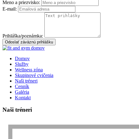
Meno a priezvisko:
E-mail:
Prihláška/poznámka:
Odoslať záväznú prihlášku
Domov
Služby
Wellness zóna
Skupinové cvičenia
Naši tréneri
Cenník
Galéria
Kontakt
Naši tréneri