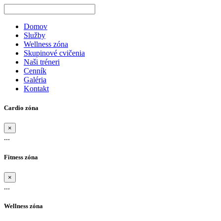
Domov
Služby
Wellness zóna
Skupinové cvičenia
Naši tréneri
Cenník
Galéria
Kontakt
Cardio zóna
×
...
Fitness zóna
×
...
Wellness zóna